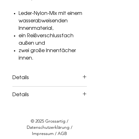
Leder-Nylon-Mix mit einem
wasserabweisenden
Innenmaterial,
ein Reißverschlussfach
außen und
zwei große Innenfächer
innen.
Details
GEWICHT
225 g
Details
GRÖSSE
13,5 × 24 × 9,5 cm
Auf Bestellung in diversen Farben
erhältlich
MATERIAL
genarbtes Leder
© 2025 Grossartig /
GEWICHT
225 g
Datenschutzerklärung
/
MARKE
KEINE SCHWESTER
Impressum
/
AGB
GRÖSSE
13,5 × 24 × 9,5 cm