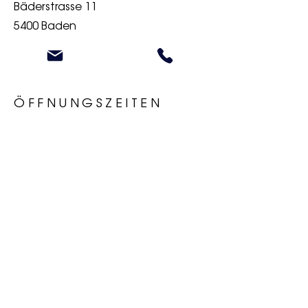
Bäderstrasse 11
5400 Baden
ÖFFNUNGSZEITEN
Monta
geschlosse
g
n
Diensta
10:00 -
g
18:00
Mitwoc
10:00 -
h
18:00
Donnersta
10:00 -
g
18:00
Freita
10:00 -
g
18:00