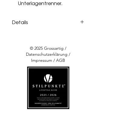
Unterlagentrenner.
Details
GEWICHT
700 g
© 2025 Grossartig /
GRÖSSE
30 × 38 × 7,5 cm
Datenschutzerklärung
/
Impressum
/
AGB
MATERIAL
genarbtes Leder
MARKE
KEINE SCHWESTER