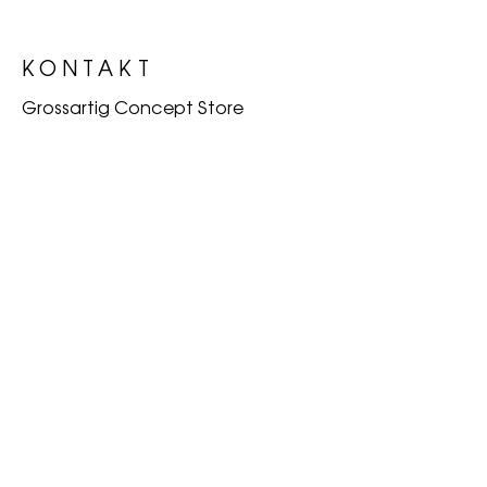
KONTAKT
Grossartig Concept Store
Bäderstrasse 11
5400 Baden
ÖFFNUNGSZEITEN
Monta
geschlosse
g
n
Diensta
10:00 -
g
18:00
Mitwoc
10:00 -
h
18:00