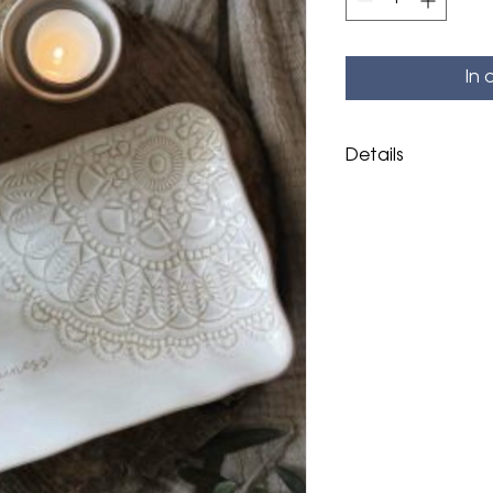
In
Details
Größe: 20x14x2,5 
Strapazierfähiges 
und mikrowellenfest
Hergestellt in Sch