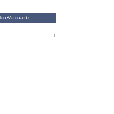
 den Warenkorb
cm
Steingut, das spülmaschinen-
 ist
weden