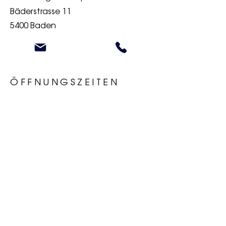
Bäderstrasse 11
5400 Baden
ÖFFNUNGSZEITEN
Monta
geschlosse
g
n
Diensta
10:00 -
g
18:00
Mitwoc
10:00 -
h
18:00
Donnersta
10:00 -
g
18:00
Freita
10:00 -