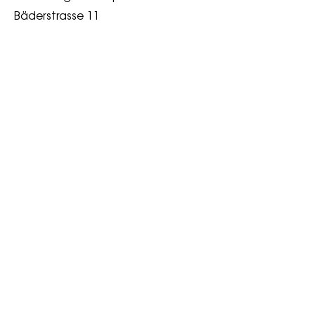
Bäderstrasse 11
5400 Baden
ÖFFNUNGSZEITEN
Monta
geschlosse
g
n
Diensta
10:00 -
g
18:00
Mitwoc
10:00 -
h
18:00
Donnersta
10:00 -
g
18:00
Freita
10:00 -